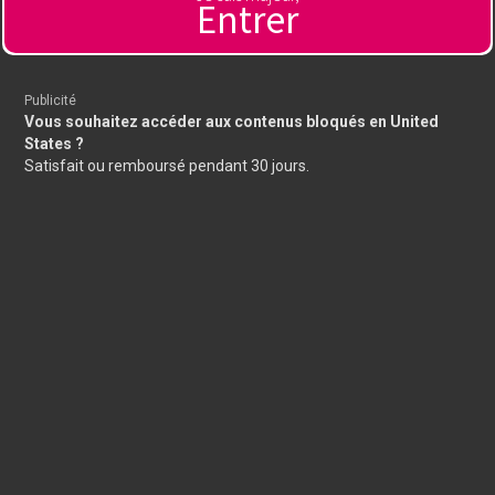
Entrer
🔞 Sexe en direct 🇫🇷
Publicité servant à financer l'hébergement de ce site
Regardez des filles en direct, sans tabou, sans censure, sans
limite !
Publicité
Vous souhaitez accéder aux contenus bloqués en United
States ?
Satisfait ou remboursé pendant 30 jours.
Tous droits réservés
Mentions légales
Abuse